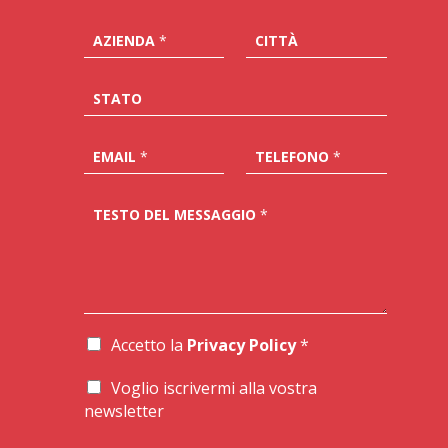
AZIENDA
*
CITTÀ
STATO
EMAIL
*
TELEFONO
*
TESTO DEL MESSAGGIO
*
Accetto la
Privacy Policy
*
A
C
Voglio iscrivermi alla vostra
C
N
E
newsletter
E
T
W
T