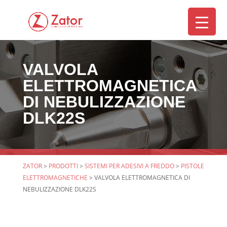
VALVOLA
ELETTROMAGNETICA
DI NEBULIZZAZIONE
DLK22S
ZATOR
>
PRODOTTI
>
SISTEMI PER ADESIVI A FREDDO
>
PISTOLE
ELETTROMAGNETICHE
>
VALVOLA ELETTROMAGNETICA DI
NEBULIZZAZIONE DLK22S