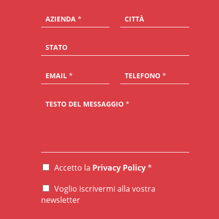
AZIENDA
*
CITTÀ
STATO
EMAIL
*
TELEFONO
*
TESTO DEL MESSAGGIO
*
Accetto la
Privacy Policy
*
A
C
Voglio iscrivermi alla vostra
C
N
E
newsletter
E
T
W
T